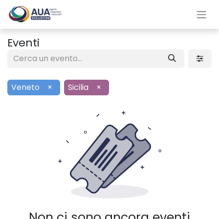
Eventi
Veneto
×
Sicilia
×
Non ci sono ancora eventi