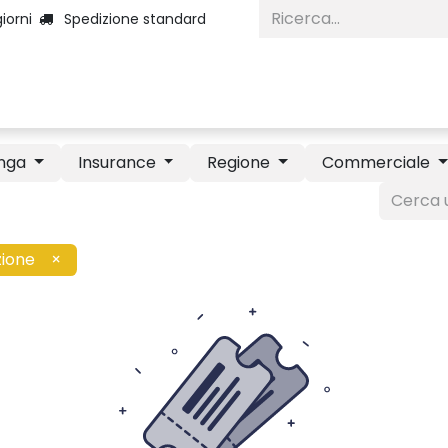
iorni
Spedizione standard
Home
Categorie
Diventa Inserzio
nga
Insurance
Regione
Commerciale
ione
×