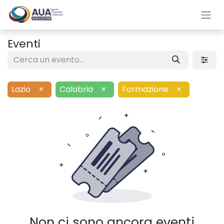
Eventi
Lazio
×
Calabria
×
Formazione
×
Non ci sono ancora eventi