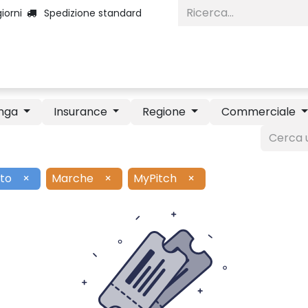
iorni
Spedizione standard
Home
Categorie
Diventa Inserzio
nga
Insurance
Regione
Commerciale
to
×
Marche
×
MyPitch
×