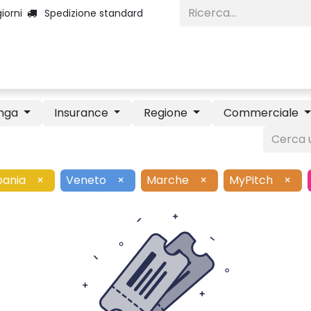
iorni
Spedizione standard
Home
Categorie
Diventa Inserzio
nga
Insurance
Regione
Commerciale
ania
×
Veneto
×
Marche
×
MyPitch
×