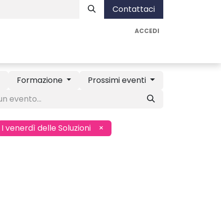
Contattaci
ACCEDI
nista
Assistenza
Vai ad AUA Soluzioni
Formazione
Prossimi eventi
I venerdì delle Soluzioni
×