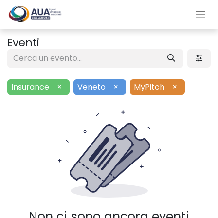
Eventi
Insurance
×
Veneto
×
MyPitch
×
Non ci sono ancora eventi