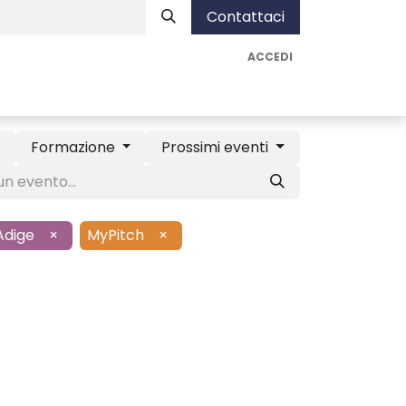
Contattaci
ACCEDI
nista
Assistenza
Vai ad AUA Soluzioni
Formazione
Prossimi eventi
Adige
×
MyPitch
×