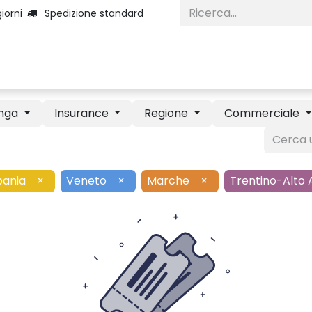
iorni
Spedizione standard
Home
Categorie
Diventa Inserzio
nga
Insurance
Regione
Commerciale
ania
×
Veneto
×
Marche
×
Trentino-Alto 