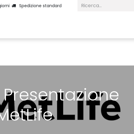
iorni
Spedizione standard
Home
Categorie
Diventa Inserzio
 Presentazione
MetLife