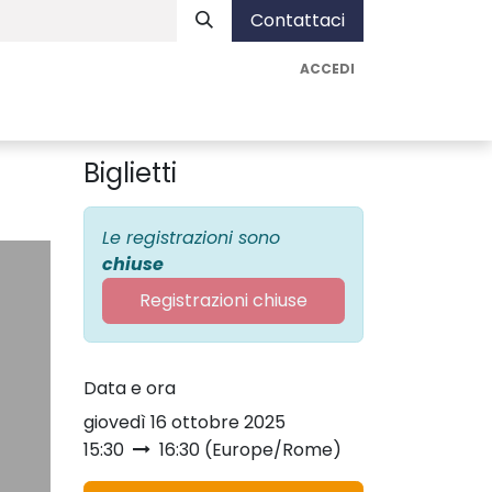
Contattaci
ACCEDI
nista
Assistenza
Vai ad AUA Soluzioni
Biglietti
Le registrazioni sono
chiuse
Registrazioni chiuse
Data e ora
giovedì 16 ottobre 2025
15:30
16:30
(
Europe/Rome
)