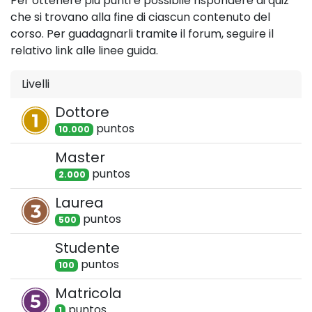
Per ottenere più punti è possibile rispondere ai quiz
che si trovano alla fine di ciascun contenuto del
corso. Per guadagnarli tramite il forum, seguire il
relativo link alle linee guida.
Livelli
Dottore
punto
s
10.000
Master
punto
s
2.000
Laurea
punto
s
500
Studente
punto
s
100
Matricola
punto
s
1